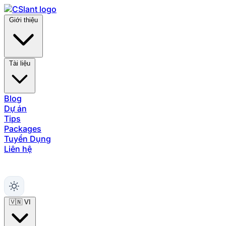
Giới thiệu
Tài liệu
Blog
Dự án
Tips
Packages
Tuyển Dụng
Liên hệ
Hỗ trợ
🇻🇳
VI