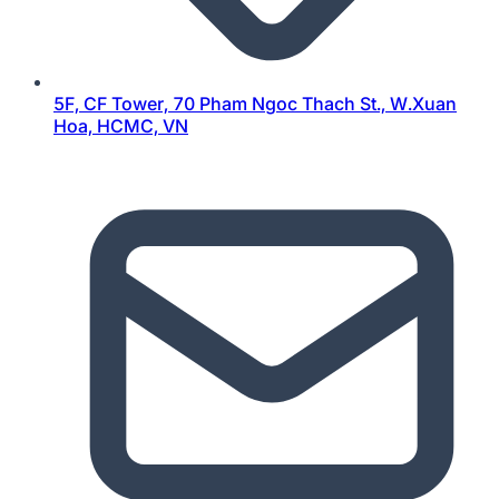
5F, CF Tower, 70 Pham Ngoc Thach St., W.Xuan
Hoa, HCMC, VN