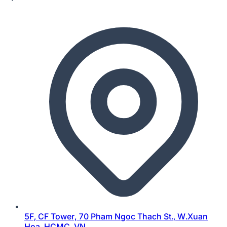
5F, CF Tower, 70 Pham Ngoc Thach St., W.Xuan
Hoa, HCMC, VN