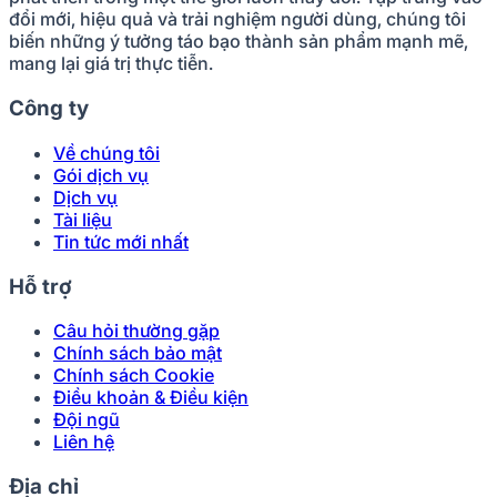
đổi mới, hiệu quả và trải nghiệm người dùng, chúng tôi
biến những ý tưởng táo bạo thành sản phẩm mạnh mẽ,
mang lại giá trị thực tiễn.
Công ty
Về chúng tôi
Gói dịch vụ
Dịch vụ
Tài liệu
Tin tức mới nhất
Hỗ trợ
Câu hỏi thường gặp
Chính sách bảo mật
Chính sách Cookie
Điều khoản & Điều kiện
Đội ngũ
Liên hệ
Địa chỉ